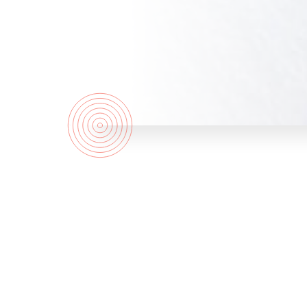
Quem
somos?