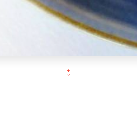
Au coeur du 15ème arrondissement de Paris, La petite rotonde est
elle propose une cuisine traditionnelle française préparée avec de
prendre un petit-déjeuner gourmand, un café ou boire un verre a