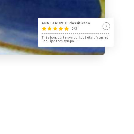
ANNE-LAURE D. classificado
5/5
Très bon, carte sympa, tout était frais et
l’équipe très sympa.
 une halte de charme pour bien manger,
s produits frais. Vous pourrez également
ccompagner de nos planches. L'ambiance