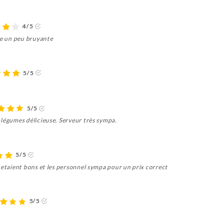
4/5
se un peu bruyante
5/5
5/5
 légumes délicieuse. Serveur très sympa.
5/5
 etaient bons et les personnel sympa pour un prix correct
5/5