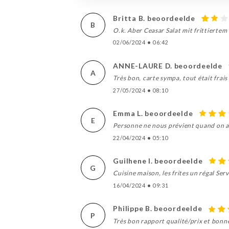
Britta B. beoordeelde
B
O.k. Aber Ceasar Salat mit frittierte
02/06/2024
•
06:42
ANNE-LAURE D. beoordeelde
A
Très bon, carte sympa, tout était frais
27/05/2024
•
08:10
Emma L. beoordeelde
E
Personne ne nous prévient quand on arr
22/04/2024
•
05:10
Guilhene I. beoordeelde
G
Cuisine maison, les frites un régal Ser
16/04/2024
•
09:31
Philippe B. beoordeelde
P
Très bon rapport qualité/prix et bonn