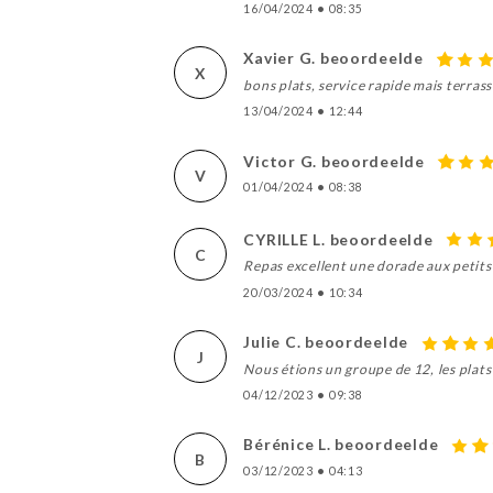
16/04/2024
•
08:35
Xavier G. beoordeelde
X
bons plats, service rapide mais terras
13/04/2024
•
12:44
Victor G. beoordeelde
V
01/04/2024
•
08:38
CYRILLE L. beoordeelde
C
Repas excellent une dorade aux petits
20/03/2024
•
10:34
Julie C. beoordeelde
J
Nous étions un groupe de 12, les plats
04/12/2023
•
09:38
Bérénice L. beoordeelde
B
03/12/2023
•
04:13