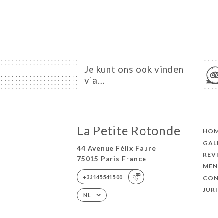
Je kunt ons ook vinden
via…
La Petite Rotonde
HO
GAL
44 Avenue Félix Faure
REV
75015 Paris France
MEN
+33145541500
CON
JUR
NL