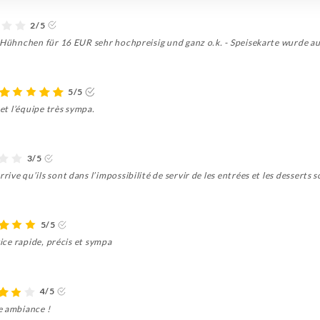
2/5
m Hühnchen für 16 EUR sehr hochpreisig und ganz o.k. - Speisekarte wurde au
5/5
 et l’équipe très sympa.
3/5
ive qu’ils sont dans l’impossibilité de servir de les entrées et les desserts
5/5
vice rapide, précis et sympa
4/5
e ambiance !