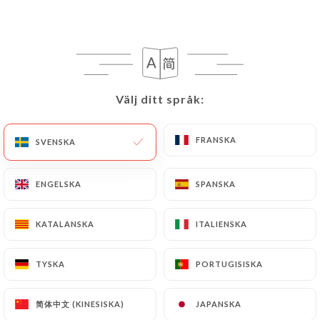
SV
MENY
Välj ditt språk:
Välj ditt språk:
/
HEM
OMDÖMEN
FRANSKA
FRANSKA
SVENSKA
SVENSKA
Omdömen
ENGELSKA
ENGELSKA
SPANSKA
SPANSKA
KATALANSKA
KATALANSKA
ITALIENSKA
ITALIENSKA
27 omdömen på Uniiti
TYSKA
TYSKA
PORTUGISISKA
PORTUGISISKA
4.6 / 5
简体中文 (KINESISKA)
简体中文 (KINESISKA)
JAPANSKA
JAPANSKA
100 % verkliga, verifierade omdömen.