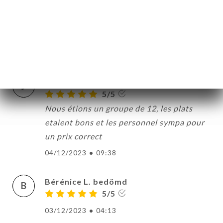
C
5/5
Repas excellent une dorade aux petits
légumes délicieuse. Serveur très sympa.
20/03/2024
•
10:34
Julie C. bedömd
J
5/5
Nous étions un groupe de 12, les plats
etaient bons et les personnel sympa pour
un prix correct
04/12/2023
•
09:38
Bérénice L. bedömd
B
5/5
03/12/2023
•
04:13