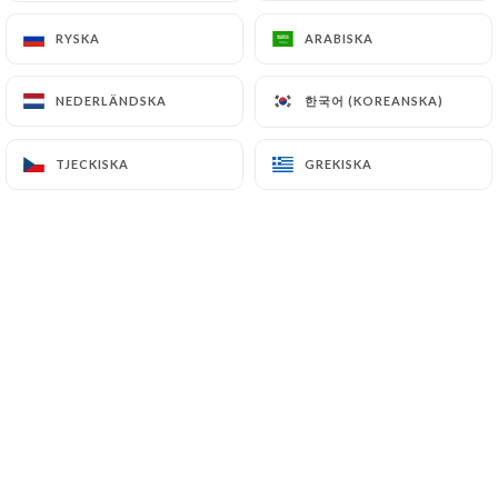
RYSKA
RYSKA
ARABISKA
ARABISKA
Britta B. bedömd
B
한국어 (KOREANSKA)
한국어 (KOREANSKA)
NEDERLÄNDSKA
NEDERLÄNDSKA
2/5
O.k. Aber Ceasar Salat mit frittiertem
TJECKISKA
TJECKISKA
GREKISKA
GREKISKA
Hühnchen für 16 EUR sehr hochpreisig
und ganz o.k. - Speisekarte wurde auf der
Website nicht aktualisiert
02/06/2024
•
06:42
ANNE-LAURE D. bedömd
A
5/5
Très bon, carte sympa, tout était frais et
l’équipe très sympa.
27/05/2024
•
08:10